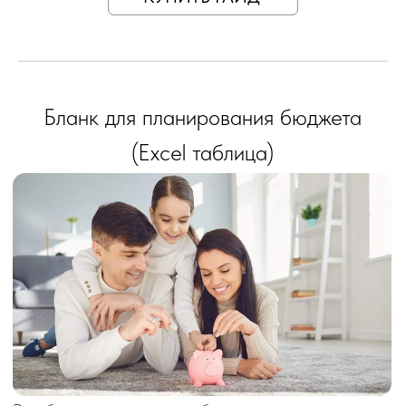
Этот бланк для планирования бюджета поможет вам
грамотно управлять расходами на детский праздник. В
таблице вы легко сможете записать данные о подрядчиках,
их контактах, объем и стоимость услуг, а также рассчитать
общий бюджет. Это позволит вам отслеживать как
запланированные, так и реальные затраты, а также
учитывать авансы и остатки платежей, чтобы ваш праздник
прошел без лишних забот.
790 руб.
КУПИТЬ ГАЙД
Бланк договора с подрядчиками (Word)