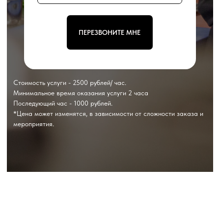
Минимальное время оказания услуги 2 часа
Последующий час - 1000 рублей.
*Цена может изменятся, в зависимости от сложности заказа и
мероприятия.
Повар в аренду – это услуга для ресторанов, арт-кафе
площадок, выездных кейтерингов. Предоставим специа
холодного и горячего цеха, заготовщика, кулинара, м
получении большого заказа штатная команда заказчик
справляется, на кухне начинается аврал. Повар на ба
любую часть задания по приготовлению блюд.